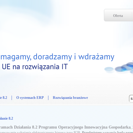
Oferta
e 8.2
O systemach ERP
Rozwiązania branżowe
łanie 8.2
amach Działania 8.2 Programu Operacyjnego Innowacyjna Gospodarka
,
nansowanie wdrażania elektronicznego biznesu typu B2B.
Przedmiotem wsparcia będą przed