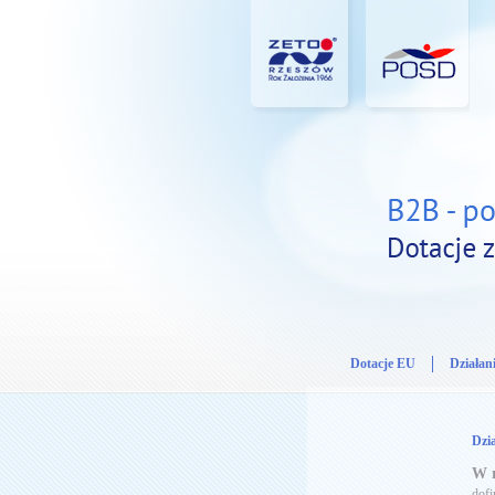
Dotacje EU
Działani
Dzia
W r
dofi