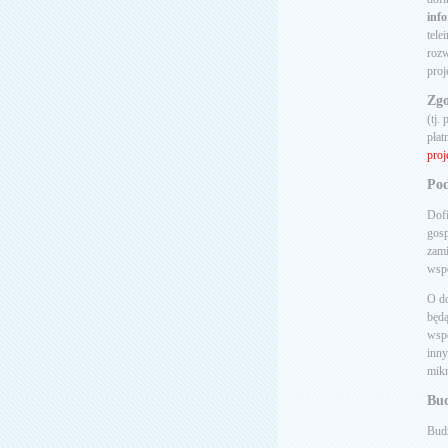
inf
tele
rozw
proj
Zgo
(tj.
płat
proj
Pod
Dofi
gosp
zami
wspó
O d
będą
wspó
inny
mikr
Bud
Bud