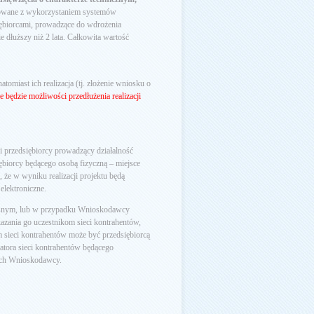
izowane z wykorzystaniem systemów
ębiorcami, prowadzące do wdrożenia
 dłuższy niż 2 lata. Całkowita wartość
 natomiast ich realizacja (tj. złożenie wniosku o
e będzie możliwości przedłużenia realizacji
 przedsiębiorcy prowadzący działalność
iębiorcy będącego osobą fizyczną – miejsce
, że w wyniku realizacji projektu będą
elektroniczne.
asnym, lub w przypadku Wnioskodawcy
kazania go uczestnikom sieci kontrahentów,
sieci kontrahentów może być przedsiębiorcą
atora sieci kontrahentów będącego
ych Wnioskodawcy.