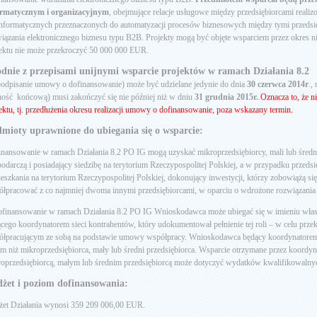
ormatycznym i organizacyjnym
, obejmujące relacje usługowe między przedsiębiorcami real
informatycznych przeznaczonych do automatyzacji procesów biznesowych między tymi przedsi
iązania elektronicznego biznesu typu B2B. Projekty mogą być objęte wsparciem przez okres nie
ektu nie może przekroczyć 50 000 000 EUR.
dnie z przepisami unijnymi wsparcie projektów w ramach Działania 8.2
 podpisanie umowy o dofinansowanie) może być udzielane jedynie do dnia
30 czerwca 2014r
.,
ność końcową) musi zakończyć się nie później niż w dniu
31 grudnia 2015r.
.
Oznacza to, że ni
ektu, tj. przedłużenia okresu realizacji umowy o dofinansowanie, poza wskazany termin.
mioty uprawnione do ubiegania się o wsparcie:
nansowanie w ramach Działania 8.2 PO IG mogą uzyskać mikroprzedsiębiorcy, mali lub średni
odarczą i posiadający siedzibę na terytorium Rzeczypospolitej Polskiej, a w przypadku przeds
eszkania na terytorium Rzeczypospolitej Polskiej, dokonujący inwestycji, którzy zobowiążą się
łpracować z co najmniej dwoma innymi przedsiębiorcami, w oparciu o wdrożone rozwiązania 
ofinansowanie w ramach Działania 8.2 PO IG Wnioskodawca może ubiegać się w imieniu wł
cego koordynatorem sieci kontrahentów, który udokumentował pełnienie tej roli – w celu prze
łpracującym ze sobą na podstawie umowy współpracy. Wnioskodawca będący koordynatorem 
m niż mikroprzedsiębiorca, mały lub średni przedsiębiorca. Wsparcie otrzymane przez koordyn
oprzedsiębiorcą, małym lub średnim przedsiębiorcą może dotyczyć wydatków kwalifikowaln
żet i poziom dofinansowania:
żet Działania wynosi 359 209 006,00 EUR.